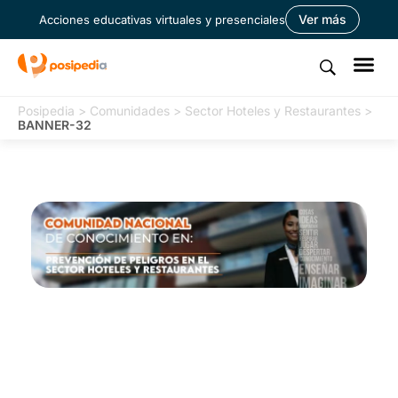
Ver más
Acciones educativas virtuales y presenciales
Posipedia
>
Comunidades
>
Sector Hoteles y Restaurantes
>
BANNER-32