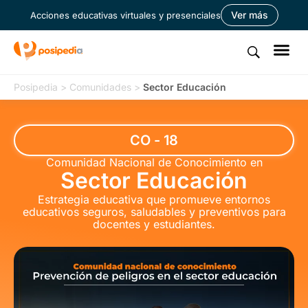
Ver más
Acciones educativas virtuales y presenciales
Posipedia
>
Comunidades
>
Sector Educación
CO - 18
Comunidad Nacional de Conocimiento en
Sector Educación
Estrategia educativa que promueve entornos
educativos seguros, saludables y preventivos para
docentes y estudiantes.