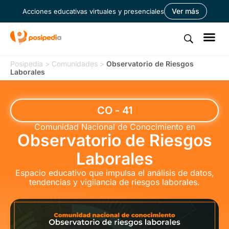
Ver más
Acciones educativas virtuales y presenciales
Posipedia
>
Comunidades
>
Observatorio de Riesgos
Laborales
CO - 41
Comunidad Nacional de Conocimiento en
Observatorio de Riesgos
Laborales
Espacio educativo que impulsa el análisis de datos,
tendencias y vigilancia de riesgos laborales.