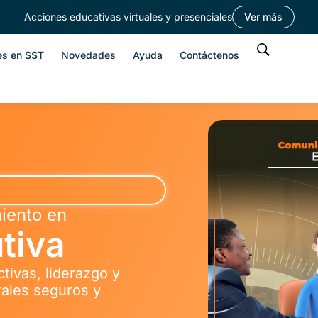
Acciones educativas virtuales y presenciales
Ver más
es en SST
Novedades
Ayuda
Contáctenos
iento en
tiva
tivas, liderazgo y
rales seguros y