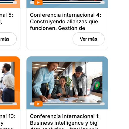
nal 5:
Conferencia internacional 4:
,
Construyendo alianzas que
funcionen. Gestión de
tos –
vínculos estratégicos con
 más
Ver más
a
valor – De la teoría a la
 13,
práctica efectiva Fecha:
octubre 6, 2021
nal 10:
Conferencia internacional 1:
 y
Business intelligence y big