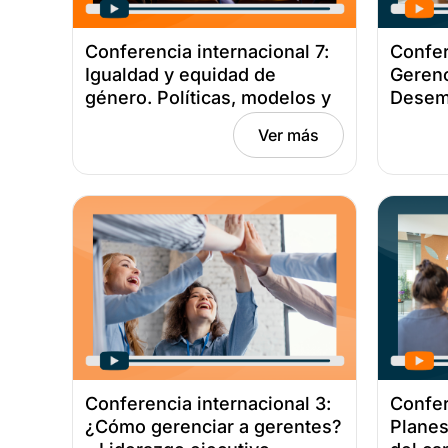
Conferencia internacional 7:
Confer
Igualdad y equidad de
Gerenc
género. Políticas, modelos y
Desem
acciones para marcar la
vida p
Ver más
diferencia empresarial – De la
a la p
teoría a la práctica efectiva
octubr
Fecha: octubre 27, 2021
Conferencia internacional 3:
Confer
¿Cómo gerenciar a gerentes?
Planes