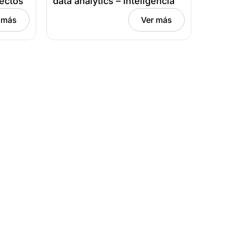
fectos
data analytics – Inteligencia
ndemia
empresarial y análisis de big
 más
Ver más
ica
data – De la teoría a la
re 1,
práctica efectivaFecha:
septiembre 15, 2021