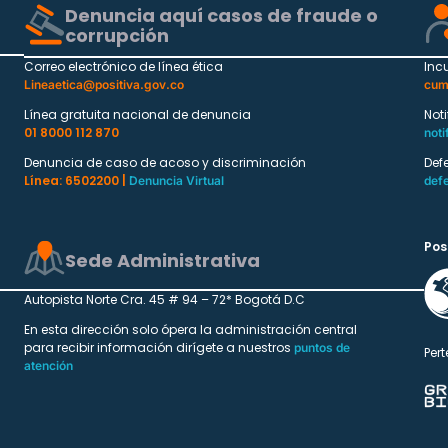
Denuncia aquí casos de fraude o
corrupción
Correo electrónico de línea ética
Inc
Lineaetica@positiva.gov.co
cum
Línea gratuita nacional de denuncia
Not
01 8000 112 870
noti
Denuncia de caso de acoso y discriminación
Def
Línea: 6502200 |
Denuncia Virtual
def
Pos
Sede Administrativa
Autopista Norte Cra. 45 # 94 – 72* Bogotá D.C
En esta dirección solo ópera la administración central
para recibir información dirígete a nuestros
puntos de
Pert
atención