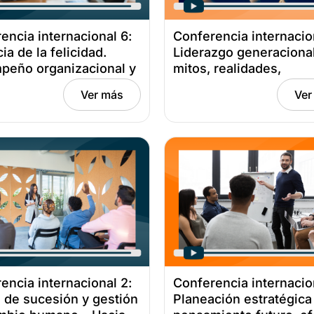
encia internacional 6:
Conferencia internacio
ia de la felicidad.
Liderazgo generacional
peño organizacional y
mitos, realidades,
roductiva – De la teoría
características y atribu
Ver más
Ver
ráctica efectiva Fecha:
De la teoría a la práctic
e 20, 2021
efectiva Fecha: octubre
2021
encia internacional 2:
Conferencia internacio
 de sucesión y gestión
Planeación estratégica