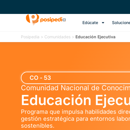
Edúcate
Solucion
Posipedia
>
Comunidades
>
Educación Ejecutiva
CO - 53
Comunidad Nacional de Conocim
Educación Ejecu
Programa que impulsa habilidades direc
gestión estratégica para entornos labo
sostenibles.