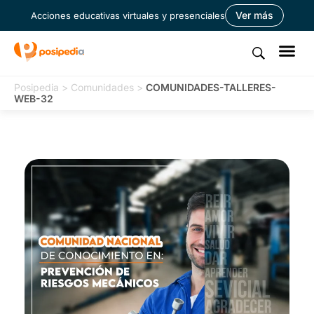
Ver más
Acciones educativas virtuales y presenciales
Posipedia
>
Comunidades
>
COMUNIDADES-TALLERES-
WEB-32