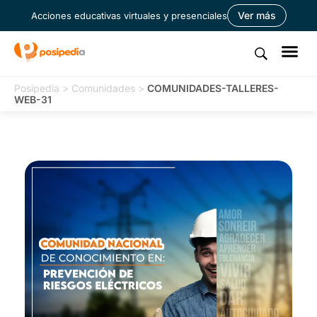
Ver más
Acciones educativas virtuales y presenciales
Posipedia
>
Comunidades
>
COMUNIDADES-TALLERES-
WEB-31