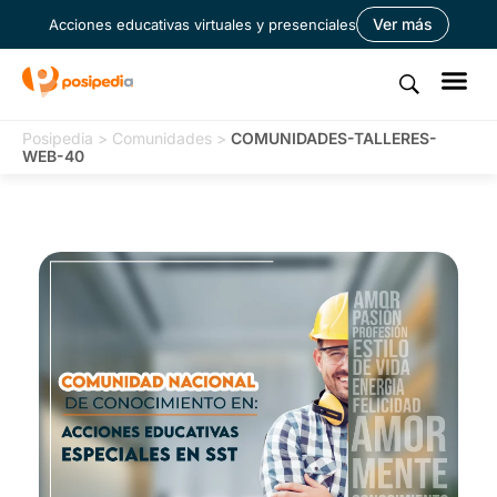
Ver más
Acciones educativas virtuales y presenciales
Posipedia
>
Comunidades
>
COMUNIDADES-TALLERES-
WEB-40