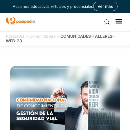
Ver más
Acciones educativas virtuales y presenciales
Posipedia
>
Comunidades
>
COMUNIDADES-TALLERES-
WEB-23