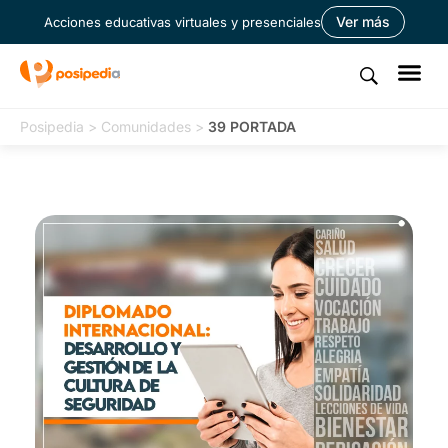
Ver más
Acciones educativas virtuales y presenciales
Posipedia
>
Comunidades
>
39 PORTADA