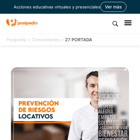
Ver más
Acciones educativas virtuales y presenciales
Posipedia
>
Comunidades
>
27 PORTADA