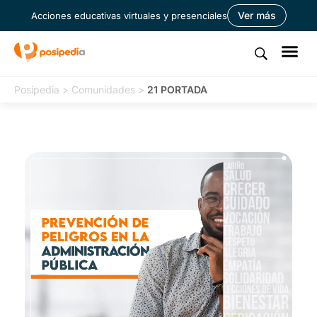
Ver más
Acciones educativas virtuales y presenciales
Posipedia
>
Comunidades
>
21 PORTADA