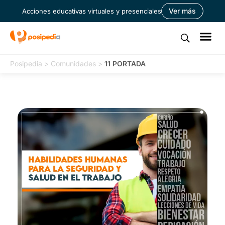
Ver más
Acciones educativas virtuales y presenciales
Posipedia
>
Comunidades
>
11 PORTADA