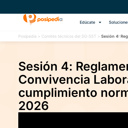
Edúcate
Solucione
Posipedia
>
Comités técnicos del SG-SST
>
Sesión 4: Reg
Sesión 4: Reglame
Convivencia Labora
cumplimiento norma
2026