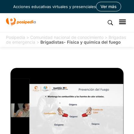
Ver más
Acciones educativas virtuales y presenciales
Posipedia
>
Comunidad nacional de conocimiento
>
Brigadas
de emergencia
>
Brigadistas- Física y química del fuego