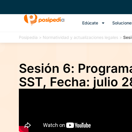
Edúcate
Solucione
Posipedia
>
Normatividad y actualizaciones legales
>
Sesi
Sesión 6: Program
SST, Fecha: julio 