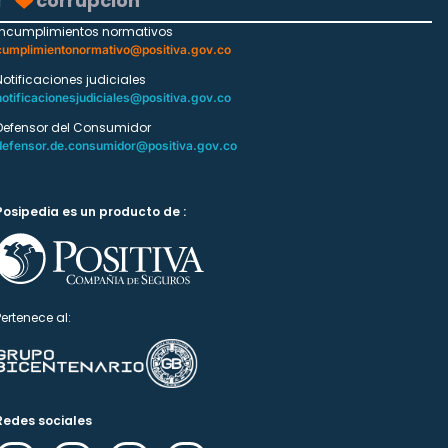
corrupción
Incumplimientos normativos
cumplimientonormativo@positiva.gov.co
Notificaciones judiciales
notificacionesjudiciales@positiva.gov.co
Defensor del Consumidor
defensor.de.consumidor@positiva.gov.co
Posipedia es un producto de :
Pertenece al:
Redes sociales