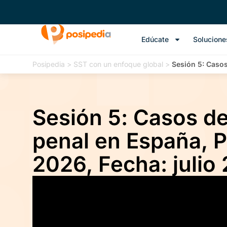
Edúcate
Solucione
Posipedia
>
SST con un enfoque global
>
Sesión 5: Casos
Sesión 5: Casos de
penal en España, 
2026, Fecha: julio