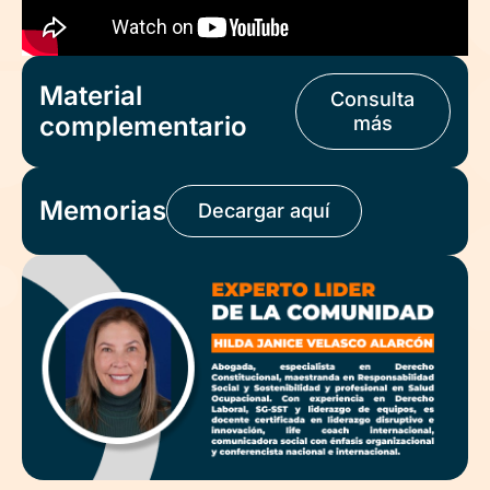
Material
Consulta
complementario
más
Memorias
Decargar aquí