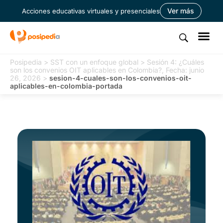
Ver más
Acciones educativas virtuales y presenciales
Posipedia
>
SST con un enfoque global
>
Sesión 4: ¿Cuáles
son los convenios OIT aplicables en Colombia?, Fecha: junio
26, 2026
>
sesion-4-cuales-son-los-convenios-oit-
aplicables-en-colombia-portada