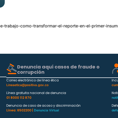
-de-trabajo-como-transformar-el-reporte-en-el-primer-insu
Denuncia aquí casos de fraude o
corrupción
Correo electrónico de línea ética
Inc
Lineaetica@positiva.gov.co
cum
Línea gratuita nacional de denuncia
Not
01 8000 112 870
noti
Denuncia de caso de acoso y discriminación
Def
Línea: 6502200 |
Denuncia Virtual
def