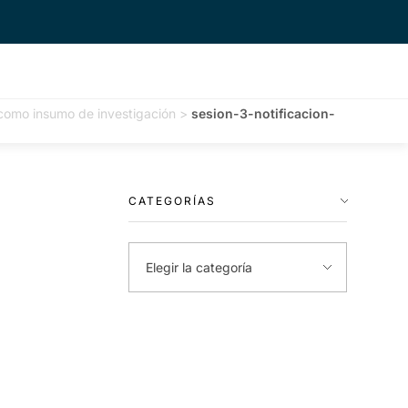
e como insumo de investigación
>
sesion-3-notificacion-
CATEGORÍAS