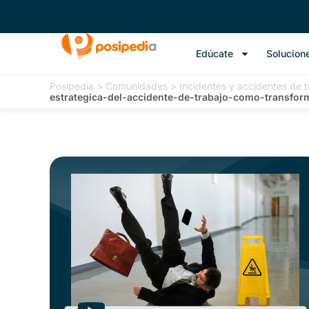
Edúcate
Solucion
Posipedia
>
Comunidades
>
Incidentes y accidentes de t
estrategica-del-accidente-de-trabajo-como-transfor