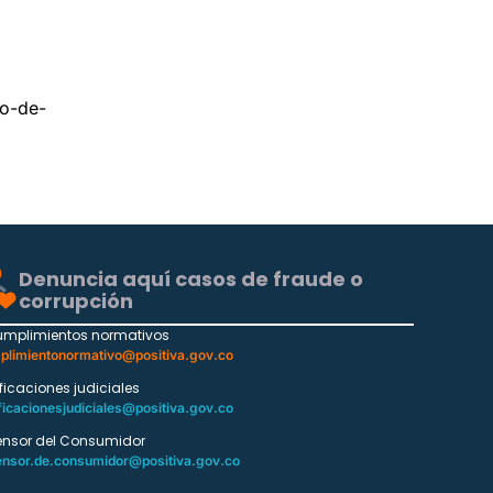
mo-de-
Denuncia aquí casos de fraude o
corrupción
umplimientos normativos
plimientonormativo@positiva.gov.co
ificaciones judiciales
ficacionesjudiciales@positiva.gov.co
ensor del Consumidor
ensor.de.consumidor@positiva.gov.co