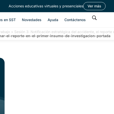
Acciones educativas virtuales y presenciales
Ver más
es en SST
Novedades
Ayuda
Contáctenos
rabajo
>
Sesión 3: Notificación estratégica del accidente, el report
mar-el-reporte-en-el-primer-insumo-de-investigacion-portada