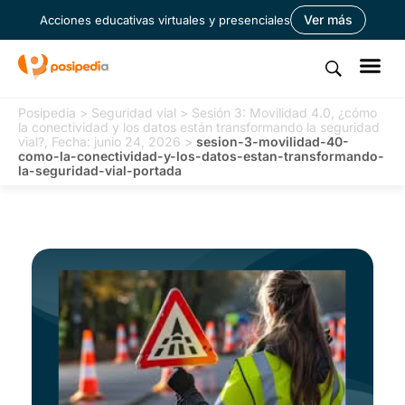
Ver más
Acciones educativas virtuales y presenciales
Posipedia
>
Seguridad vial
>
Sesión 3: Movilidad 4.0, ¿cómo
la conectividad y los datos están transformando la seguridad
vial?, Fecha: junio 24, 2026
>
sesion-3-movilidad-40-
como-la-conectividad-y-los-datos-estan-transformando-
la-seguridad-vial-portada