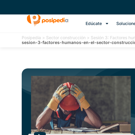
Edúcate
Solucion
Posipedia
>
Sector construcción
>
Sesión 3: Factores hum
sesion-3-factores-humanos-en-el-sector-construccio