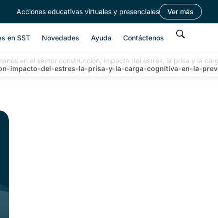
Acciones educativas virtuales y presenciales
Ver más
es en SST
Novedades
Ayuda
Contáctenos
anos en el sector construcción, impacto del estrés, la prisa y la car
n-impacto-del-estres-la-prisa-y-la-carga-cognitiva-en-la-pre