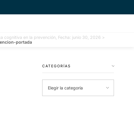
ga cognitiva en la prevención, Fecha: junio 30, 2026
>
vencion-portada
CATEGORÍAS