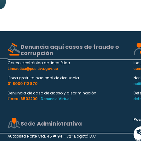
Denuncia aquí casos de fraude o
corrupción
Correo electrónico de línea ética
Inc
Lineaetica@positiva.gov.co
cum
Línea gratuita nacional de denuncia
Not
01 8000 112 870
noti
Denuncia de caso de acoso y discriminación
Def
Línea: 6502200 |
Denuncia Virtual
def
Pos
Sede Administrativa
Autopista Norte Cra. 45 # 94 – 72* Bogotá D.C