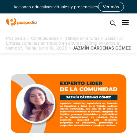
Ver más
Acciones educativas virtuales y presenciales
Posipedia
>
Comunidades
>
Trabajo en alturas
>
Sesión 3:
Errores comunes en trabajo en alturas, ¿cómo evitarlos a
tiempo?, Fecha: junio 18, 2026
>
JAZMÍN CÁRDENAS GÓMEZ