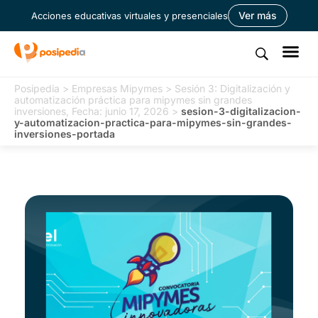
Ver más
Acciones educativas virtuales y presenciales
Posipedia
>
Empresas Mipymes
>
Sesión 3: Digitalización y
automatización práctica para mipymes sin grandes
inversiones, Fecha: junio 17, 2026
>
sesion-3-digitalizacion-
y-automatizacion-practica-para-mipymes-sin-grandes-
inversiones-portada