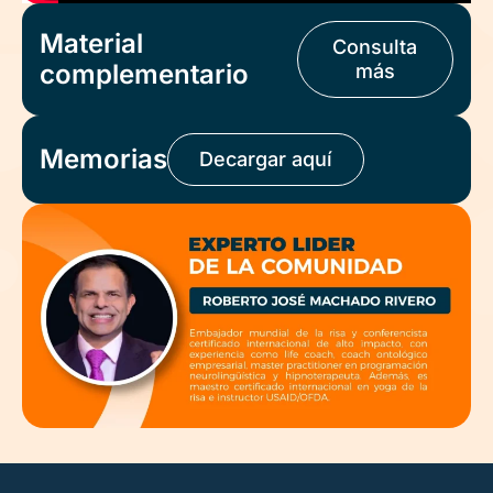
Material
Consulta
complementario
más
Memorias
Decargar aquí