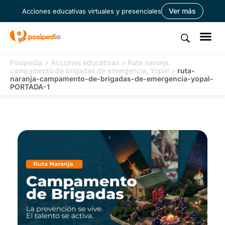
Ver más
Acciones educativas virtuales y presenciales
Posipedia
>
Acciones educativas
>
Ruta naranja,
campamento de brigadas de emergencia, Yopal
>
ruta-
naranja-campamento-de-brigadas-de-emergencia-yopal-
PORTADA-1