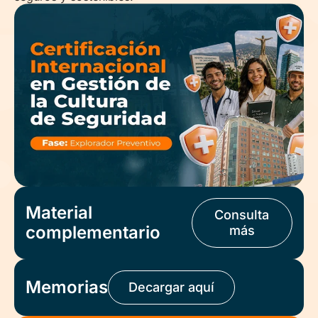
Material
Consulta
complementario
más
Memorias
Decargar aquí