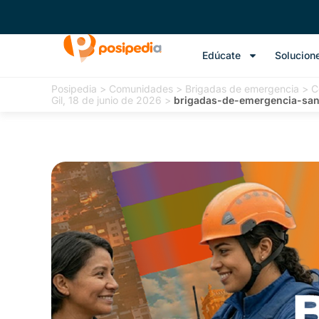
Edúcate
Solucion
Posipedia
>
Comunidades
>
Brigadas de emergencia
>
C
Gil, 18 de junio de 2026
>
brigadas-de-emergencia-sa