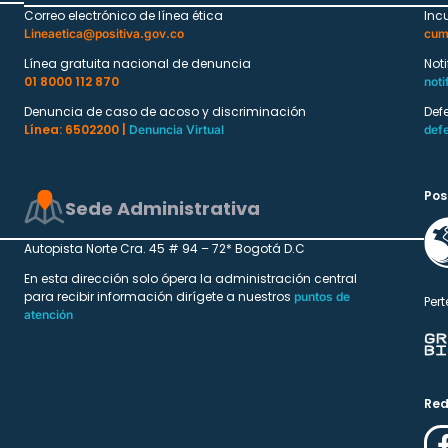
Correo electrónico de línea ética
Inc
Lineaetica@positiva.gov.co
cum
Línea gratuita nacional de denuncia
Not
01 8000 112 870
noti
Denuncia de caso de acoso y discriminación
Def
Línea: 6502200 |
Denuncia Virtual
def
Pos
Sede Administrativa
Autopista Norte Cra. 45 # 94 – 72* Bogotá D.C
En esta dirección solo ópera la administración central
para recibir información dirígete a nuestros
puntos de
Pert
atención
Red