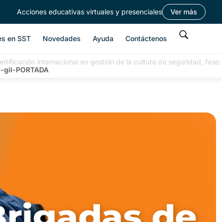
Acciones educativas virtuales y presenciales
Ver más
es en SST
Novedades
Ayuda
Contáctenos
ertificación internacional en gestión de la cultura de seguridad, fas
n-gil-PORTADA