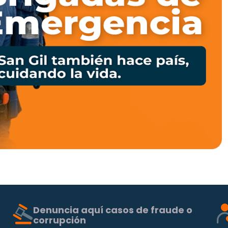
Denuncia aquí casos de fraude o
corrupción