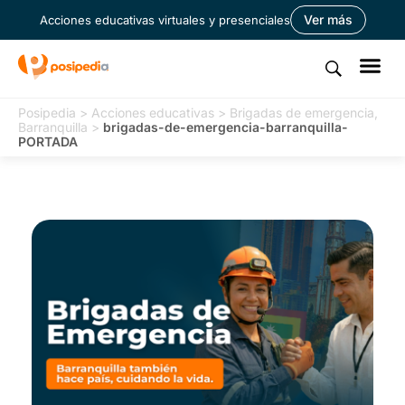
Ver más
Acciones educativas virtuales y presenciales
Posipedia
>
Acciones educativas
>
Brigadas de emergencia,
Barranquilla
>
brigadas-de-emergencia-barranquilla-
PORTADA