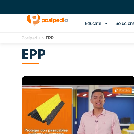
Edúcate
Solucion
Posipedia
>
EPP
EPP