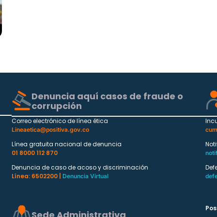
Denuncia aquí casos de fraude o
corrupción
Correo electrónico de línea ética
Inc
Lineaetica@positiva.gov.co
cum
Línea gratuita nacional de denuncia
Not
01 8000 112 870
noti
Denuncia de caso de acoso y discriminación
Def
Línea: 6502200 |
Denuncia Virtual
def
Pos
Sede Administrativa