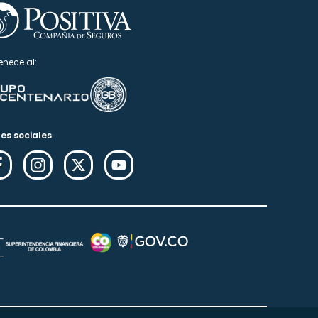
enece al:
es sociales