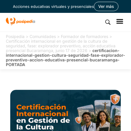
Ver más
Acciones educativas virtuales y presenciales
Posipedia
>
Comunidades
>
Formador de formadores
>
Certificación internacional en gestión de la cultura de
seguridad, fase: explorador preventivo, acción educativa
presencial Bucaramanga, junio 17 de 2026
>
certificacion-
internacional-gestion-cultura-seguridad-fase-explorador-
preventivo-accion-educativa-presencial-bucaramanga-
PORTADA