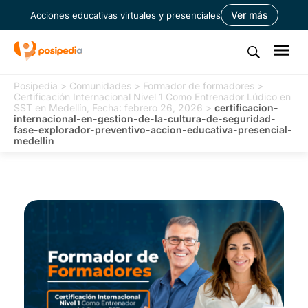
Ver más
Acciones educativas virtuales y presenciales
Posipedia
>
Comunidades
>
Formador de formadores
>
Certificación Internacional Nivel 1 Como Entrenador Lúdico en
SST en Medellín, Fecha: febrero 26, 2026
>
certificacion-
internacional-en-gestion-de-la-cultura-de-seguridad-
fase-explorador-preventivo-accion-educativa-presencial-
medellin