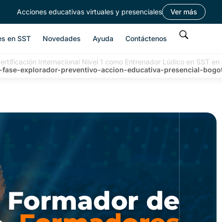
Acciones educativas virtuales y presenciales
Ver más
es en SST
Novedades
Ayuda
Contáctenos
ertificación Internacional Nivel 1 como Entrenador Lúdico en SST en
d-fase-explorador-preventivo-accion-educativa-presencial-bogo