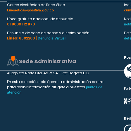
Correo electrónico de línea ética
Inc
Lineaetica@positiva.gov.co
cum
Línea gratuita nacional de denuncia
Not
01 8000 112 870
noti
Denuncia de caso de acoso y discriminación
Def
Línea: 6502200 |
Denuncia Virtual
def
Pos
Sede Administrativa
Autopista Norte Cra. 45 # 94 – 72* Bogotá D.C
En esta dirección solo ópera la administración central
para recibir información dirígete a nuestros
puntos de
Pert
atención
Red