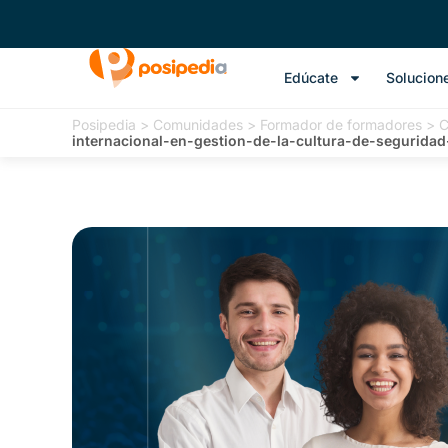
Edúcate
Solucion
Posipedia
>
Comunidades
>
Formador de formadores
>
C
internacional-en-gestion-de-la-cultura-de-segurida