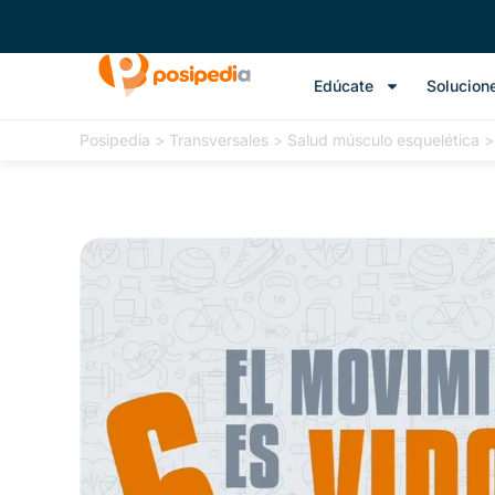
Edúcate
Solucion
Posipedia
>
Transversales
>
Salud músculo esquelética