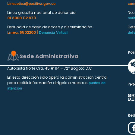
Lineaetica@positiva.gov.co
cum
Línea gratuita nacional de denuncia
Not
01 8000 112 870
noti
Denuncia de caso de acoso y discriminación
Def
Línea: 6502200 |
Denuncia Virtual
def
Pos
Sede Administrativa
Autopista Norte Cra. 45 # 94 – 72* Bogotá D.C
En esta dirección solo ópera la administración central
para recibir información dirígete a nuestros
puntos de
Pert
atención
Red