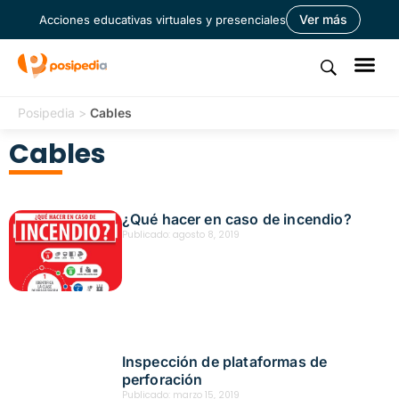
Ver más
Acciones educativas virtuales y presenciales
Posipedia
>
Cables
Cables
¿Qué hacer en caso de incendio?
Publicado:
agosto 8, 2019
Inspección de plataformas de
perforación
Publicado:
marzo 15, 2019