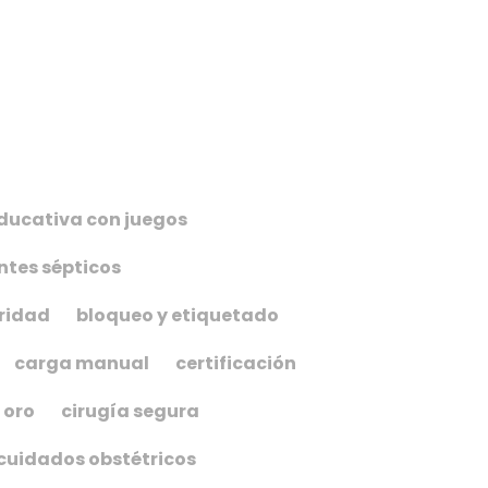
ducativa con juegos
tes sépticos
ridad
bloqueo y etiquetado
carga manual
certificación
 oro
cirugía segura
cuidados obstétricos