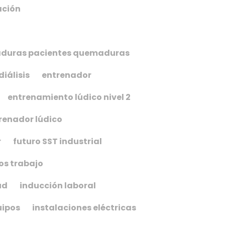
ación
maduras pacientes quemaduras
diálisis
entrenador
entrenamiento lúdico nivel 2
renador lúdico
r
futuro SST industrial
os trabajo
ud
inducción laboral
uipos
instalaciones eléctricas