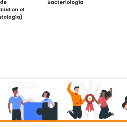
 de
Bacteriología
alud en el
tología)