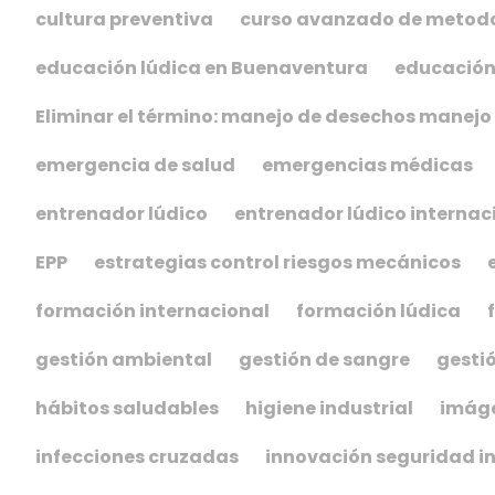
cultura preventiva
curso avanzado de metodo
educación lúdica en Buenaventura
educación
Eliminar el término: manejo de desechos manejo
emergencia de salud
emergencias médicas
entrenador lúdico
entrenador lúdico internac
EPP
estrategias control riesgos mecánicos
formación internacional
formación lúdica
gestión ambiental
gestión de sangre
gestió
hábitos saludables
higiene industrial
imáge
infecciones cruzadas
innovación seguridad in