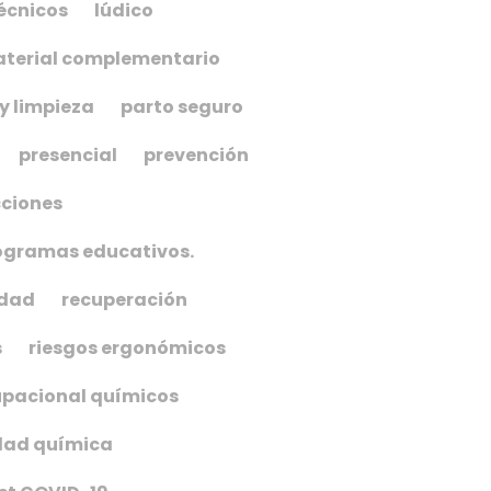
écnicos
lúdico
terial complementario
y limpieza
parto seguro
presencial
prevención
cciones
ogramas educativos.
idad
recuperación
s
riesgos ergonómicos
upacional químicos
dad química