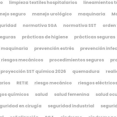
co
limpieza textiles hospitalarios
lineamientos t
ejo seguro
manejo urológico
maquinaria
Ma
guridad
normativa SGA
normativa SST
orden 
seguras
prácticas de higiene
prácticas seguras
s maquinaria
prevención estrés
prevención infe
 riesgos mecánicos
procedimientos seguros
pr
proyección SST química 2026
quemadura
real
arios
RETIE
riesgo mecánico
riesgos eléctrico
gos químicos
salud
salud femenina
salud oc
guridad en cirugía
seguridad industrial
seguri