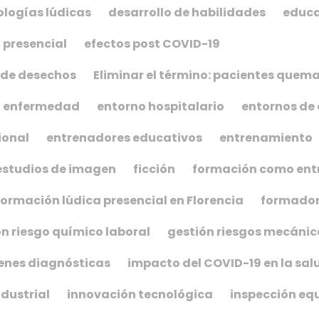
logías lúdicas
desarrollo de habilidades
educ
 presencial
efectos post COVID-19
 de desechos
Eliminar el término: pacientes que
enfermedad
entorno hospitalario
entornos de 
ional
entrenadores educativos
entrenamiento
estudios de imagen
ficción
formación como ent
formación lúdica presencial en Florencia
formado
n riesgo químico laboral
gestión riesgos mecánic
nes diagnósticas
impacto del COVID-19 en la sal
dustrial
innovación tecnológica
inspección eq