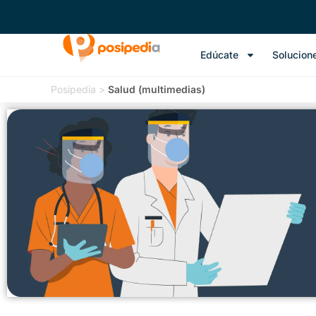
Edúcate
Solucion
Posipedia
>
Salud (multimedias)