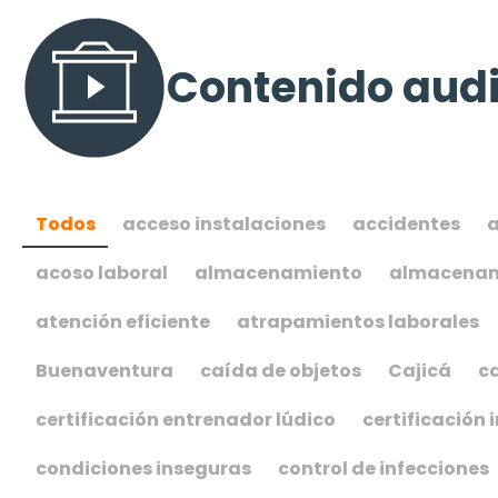
Contenido audi
Todos
acceso instalaciones
accidentes
a
acoso laboral
almacenamiento
almacenam
atención eficiente
atrapamientos laborales
Buenaventura
caída de objetos
Cajicá
c
certificación entrenador lúdico
certificación 
condiciones inseguras
control de infecciones