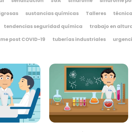
al
señalización
SGA
síndrome
síndrome po
igrosas
sustancias químicas
Talleres
técnica
tendencias seguridad química
trabajo en altur
ome post COVID-19
tuberías industriales
urgenc