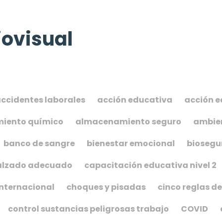
ovisual
ccidentes laborales
acción educativa
acción e
iento químico
almacenamiento seguro
ambien
banco de sangre
bienestar emocional
biosegu
alzado adecuado
capacitación educativa nivel 2
internacional
choques y pisadas
cinco reglas de
control sustancias peligrosas trabajo
COVID