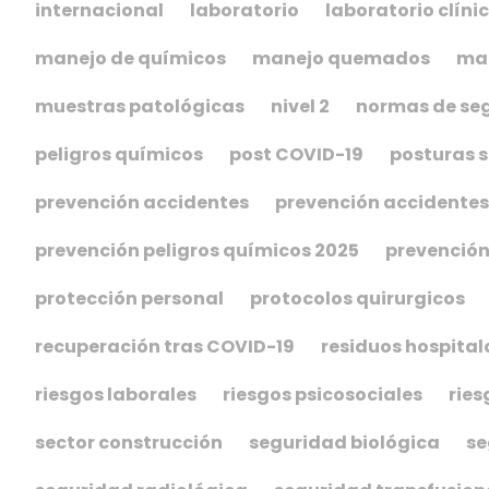
internacional
laboratorio
laboratorio clíni
manejo de químicos
manejo quemados
man
muestras patológicas
nivel 2
normas de se
peligros químicos
post COVID-19
posturas 
prevención accidentes
prevención accidente
prevención peligros químicos 2025
prevención
protección personal
protocolos quirurgicos
recuperación tras COVID-19
residuos hospital
riesgos laborales
riesgos psicosociales
ries
sector construcción
seguridad biológica
se