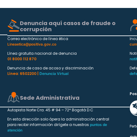
Denuncia aquí casos de fraude o
corrupción
Correo electrónico de línea ética
Inc
Lineaetica@positiva.gov.co
cum
Línea gratuita nacional de denuncia
Not
01 8000 112 870
noti
Denuncia de caso de acoso y discriminación
Def
Línea: 6502200 |
Denuncia Virtual
def
Pos
Sede Administrativa
Autopista Norte Cra. 45 # 94 – 72* Bogotá D.C
En esta dirección solo ópera la administración central
para recibir información dirígete a nuestros
puntos de
Pert
atención