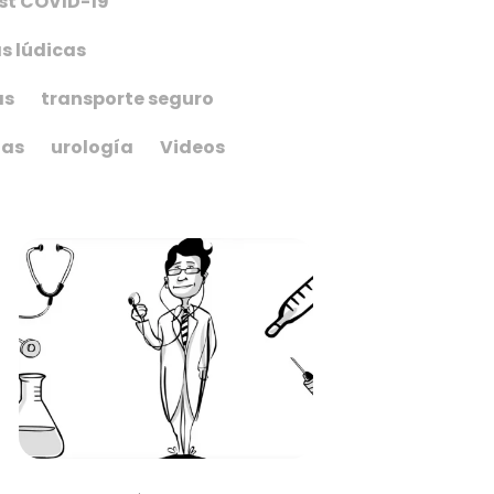
st COVID-19
s lúdicas
as
transporte seguro
ias
urología
Videos