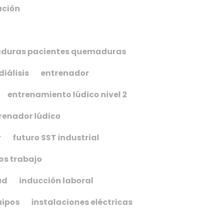
ación
maduras pacientes quemaduras
diálisis
entrenador
entrenamiento lúdico nivel 2
renador lúdico
r
futuro SST industrial
os trabajo
ud
inducción laboral
uipos
instalaciones eléctricas