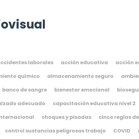
ovisual
ccidentes laborales
acción educativa
acción e
iento químico
almacenamiento seguro
ambien
banco de sangre
bienestar emocional
biosegu
alzado adecuado
capacitación educativa nivel 2
internacional
choques y pisadas
cinco reglas de
control sustancias peligrosas trabajo
COVID