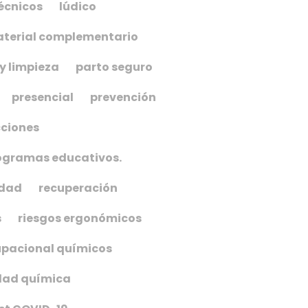
écnicos
lúdico
terial complementario
y limpieza
parto seguro
presencial
prevención
cciones
ogramas educativos.
idad
recuperación
s
riesgos ergonómicos
upacional químicos
dad química