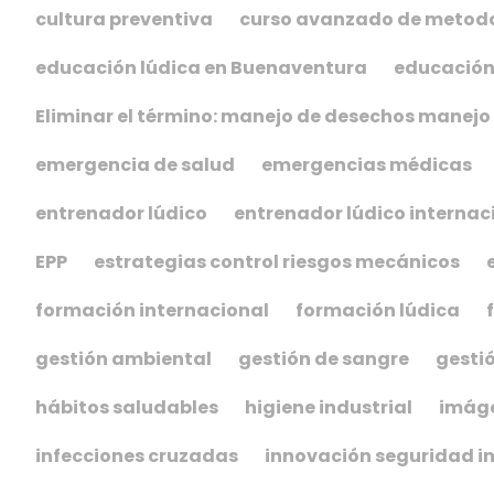
cultura preventiva
curso avanzado de metodo
educación lúdica en Buenaventura
educación
Eliminar el término: manejo de desechos manejo
emergencia de salud
emergencias médicas
entrenador lúdico
entrenador lúdico internac
EPP
estrategias control riesgos mecánicos
formación internacional
formación lúdica
gestión ambiental
gestión de sangre
gestió
hábitos saludables
higiene industrial
imáge
infecciones cruzadas
innovación seguridad in