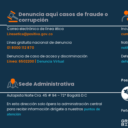
Denuncia aquí casos de fraude o
corrupción
Correo electrónico de línea ética
Inc
Lineaetica@positiva.gov.co
cum
Línea gratuita nacional de denuncia
Not
01 8000 112 870
noti
Denuncia de caso de acoso y discriminación
Def
Línea: 6502200 |
Denuncia Virtual
def
Pos
Sede Administrativa
Autopista Norte Cra. 45 # 94 – 72* Bogotá D.C
En esta dirección solo ópera la administración central
para recibir información dirígete a nuestros
puntos de
Pert
atención