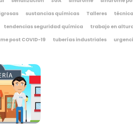
al
señalización
SGA
síndrome
síndrome po
igrosas
sustancias químicas
Talleres
técnica
tendencias seguridad química
trabajo en altur
ome post COVID-19
tuberías industriales
urgenc