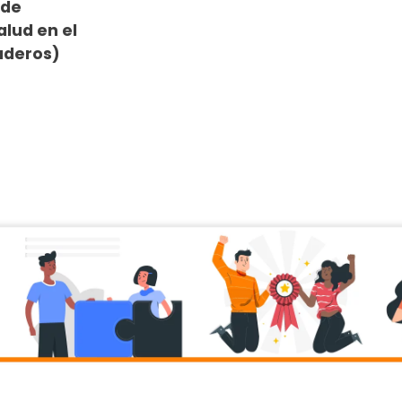
 de
alud en el
aderos)