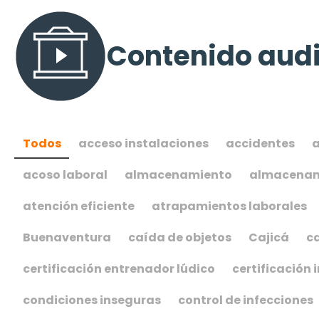
Contenido audi
Todos
acceso instalaciones
accidentes
a
acoso laboral
almacenamiento
almacenam
atención eficiente
atrapamientos laborales
Buenaventura
caída de objetos
Cajicá
c
certificación entrenador lúdico
certificación 
condiciones inseguras
control de infecciones