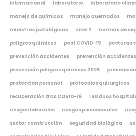
internacional
laboratorio
laboratorio clíni
manejo de químicos
manejo quemados
man
muestras patológicas
nivel 2
normas de se
peligros químicos
post COVID-19
posturas 
prevención accidentes
prevención accidente
prevención peligros químicos 2025
prevención
protección personal
protocolos quirurgicos
recuperación tras COVID-19
residuos hospital
riesgos laborales
riesgos psicosociales
ries
sector construcción
seguridad biológica
se