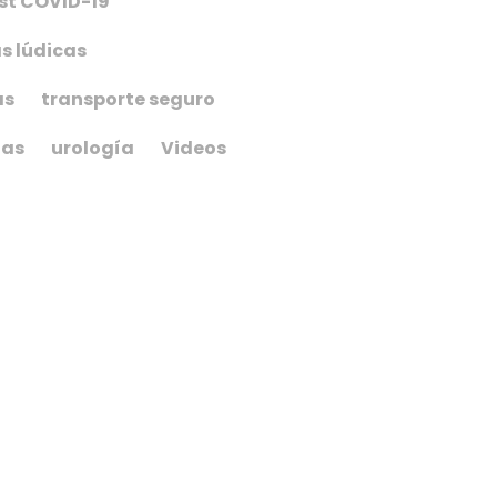
st COVID-19
s lúdicas
as
transporte seguro
ias
urología
Videos