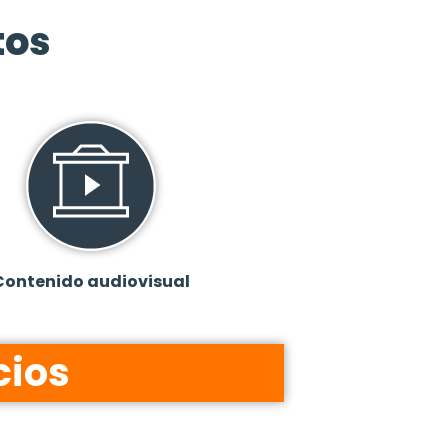
tos
Contenido audiovisual
cios