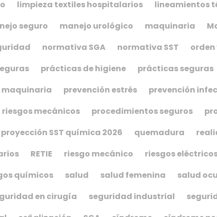
co
limpieza textiles hospitalarios
lineamientos t
ejo seguro
manejo urológico
maquinaria
Ma
guridad
normativa SGA
normativa SST
orden 
seguras
prácticas de higiene
prácticas seguras
s maquinaria
prevención estrés
prevención infe
 riesgos mecánicos
procedimientos seguros
pr
proyección SST química 2026
quemadura
real
arios
RETIE
riesgo mecánico
riesgos eléctrico
gos químicos
salud
salud femenina
salud oc
guridad en cirugía
seguridad industrial
seguri