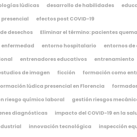
logías lúdicas
desarrollo de habilidades
educ
 presencial
efectos post COVID-19
 de desechos
Eliminar el término: pacientes que
enfermedad
entorno hospitalario
entornos de 
ional
entrenadores educativos
entrenamiento
estudios de imagen
ficción
formación como ent
formación lúdica presencial en Florencia
formado
n riesgo químico laboral
gestión riesgos mecánic
nes diagnósticas
impacto del COVID-19 en la sal
dustrial
innovación tecnológica
inspección eq