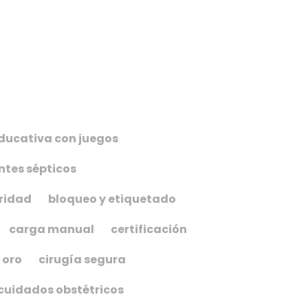
ducativa con juegos
tes sépticos
ridad
bloqueo y etiquetado
carga manual
certificación
 oro
cirugía segura
cuidados obstétricos