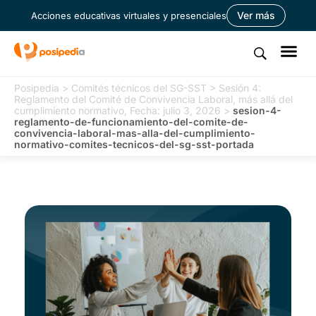
Ver más
Acciones educativas virtuales y presenciales
Posipedia
>
Comités técnicos del SG-SST
>
Sesión 4:
Reglamento del Comité de Convivencia Laboral, más allá del
cumplimiento normativo, Fecha: julio 3, 2026
>
sesion-4-
reglamento-de-funcionamiento-del-comite-de-
convivencia-laboral-mas-alla-del-cumplimiento-
normativo-comites-tecnicos-del-sg-sst-portada