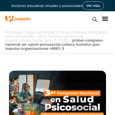
Ver más
Acciones educativas virtuales y presenciales
Posipedia
>
Salud psicosocial
>
Tercer congreso nacional en
salud psicosocial, cultura humana que impulsa
organizaciones, Fecha: junio 11, 2026
>
primer-congreso-
nacional-en-salud-psicosocial-cultura-humana-que-
impulsa-organizaciones-HERO-3