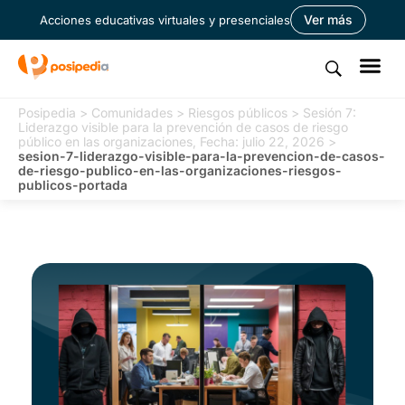
Ver más
Acciones educativas virtuales y presenciales
Posipedia
>
Comunidades
>
Riesgos públicos
>
Sesión 7:
Liderazgo visible para la prevención de casos de riesgo
público en las organizaciones, Fecha: julio 22, 2026
>
sesion-7-liderazgo-visible-para-la-prevencion-de-casos-
de-riesgo-publico-en-las-organizaciones-riesgos-
publicos-portada