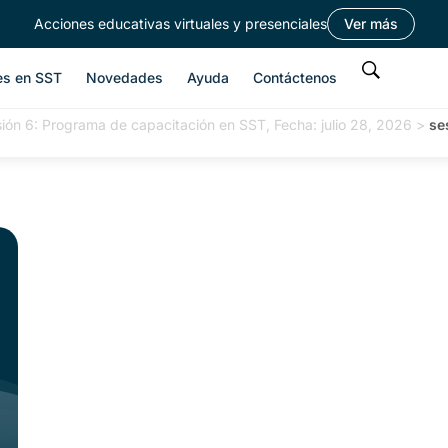
Acciones educativas virtuales y presenciales
Ver más
es en SST
Novedades
Ayuda
Contáctenos
ión 6: Programa de capacitación en SST, Fecha: julio 28, 2026
>
se