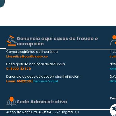
Denuncia aquí casos de fraude o
corrupción
Correo electrónico de línea ética
Inc
Lineaetica@positiva.gov.co
cum
Línea gratuita nacional de denuncia
Not
01 8000 112 870
noti
Denuncia de caso de acoso y discriminación
Def
Línea: 6502200 |
Denuncia Virtual
def
Pos
Sede Administrativa
Autopista Norte Cra. 45 # 94 – 72* Bogotá D.C