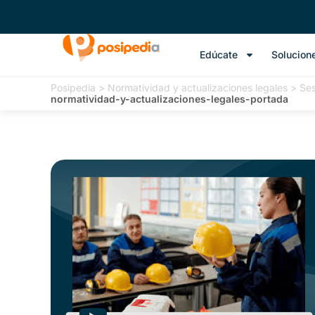
Edúcate
Solucion
Posipedia
>
Normatividad y actualizaciones legales
>
Ses
normatividad-y-actualizaciones-legales-portada