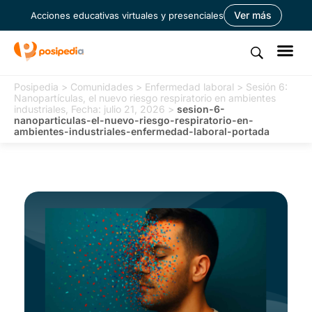
Ver más
Acciones educativas virtuales y presenciales
Posipedia
>
Comunidades
>
Enfermedad laboral
>
Sesión 6:
Nanopartículas, el nuevo riesgo respiratorio en ambientes
industriales, Fecha: julio 21, 2026
>
sesion-6-
nanoparticulas-el-nuevo-riesgo-respiratorio-en-
ambientes-industriales-enfermedad-laboral-portada