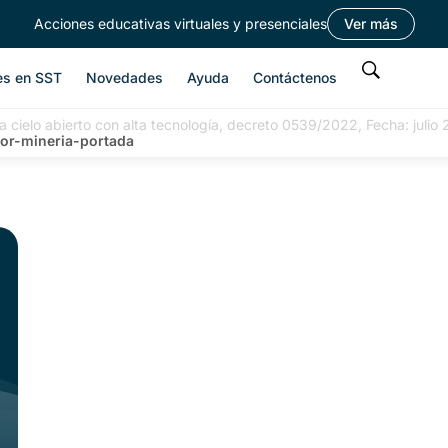
Acciones educativas virtuales y presenciales
Ver más
es en SST
Novedades
Ayuda
Contáctenos
a cielo abierto con alta tecnología, decreto 0539/2022, Fecha: julio
or-mineria-portada