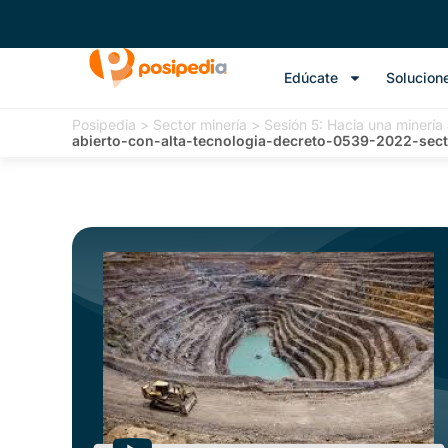
Edúcate
Solucion
Posipedia
>
Sector minería
>
Sesión 5: Hacia una minería 
abierto-con-alta-tecnologia-decreto-0539-2022-sect