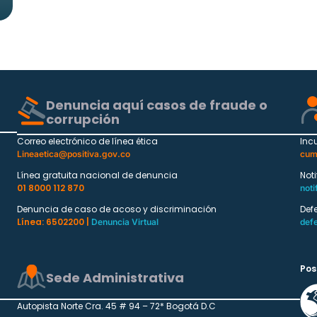
Denuncia aquí casos de fraude o
corrupción
Correo electrónico de línea ética
Inc
Lineaetica@positiva.gov.co
cum
Línea gratuita nacional de denuncia
Not
01 8000 112 870
noti
Denuncia de caso de acoso y discriminación
Def
Línea: 6502200 |
Denuncia Virtual
def
Pos
Sede Administrativa
Autopista Norte Cra. 45 # 94 – 72* Bogotá D.C