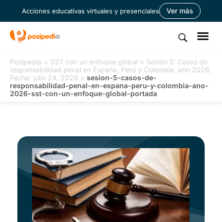
Ver más
Acciones educativas virtuales y presenciales
Posipedia
>
SST con un enfoque global
>
Sesión 5: Casos de
responsabilidad penal en España, Perú y Colombia, año 2026,
Fecha: julio 24, 2026
>
sesion-5-casos-de-
responsabilidad-penal-en-espana-peru-y-colombia-ano-
2026-sst-con-un-enfoque-global-portada