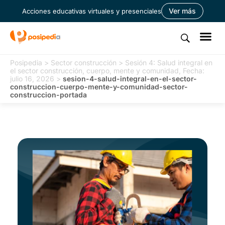
Ver más
Acciones educativas virtuales y presenciales
Posipedia
>
Sector construcción
>
Sesión 4: Salud integral en
el sector construcción, cuerpo, mente y comunidad, Fecha:
julio 16, 2026
>
sesion-4-salud-integral-en-el-sector-
construccion-cuerpo-mente-y-comunidad-sector-
construccion-portada