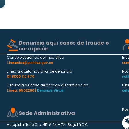
Denuncia aquí casos de fraude o
corrupción
Correo electrónico de línea ética
Inc
Lineaetica@positiva.gov.co
cum
Línea gratuita nacional de denuncia
Not
01 8000 112 870
noti
Denuncia de caso de acoso y discriminación
Def
Línea: 6502200 |
Denuncia Virtual
def
Pos
Sede Administrativa
Autopista Norte Cra. 45 # 94 – 72* Bogotá D.C