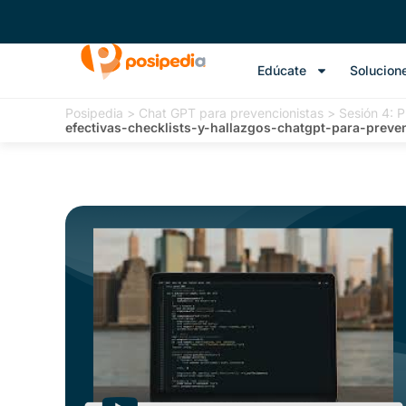
Edúcate
Solucion
Posipedia
>
Chat GPT para prevencionistas
>
Sesión 4: P
efectivas-checklists-y-hallazgos-chatgpt-para-preve