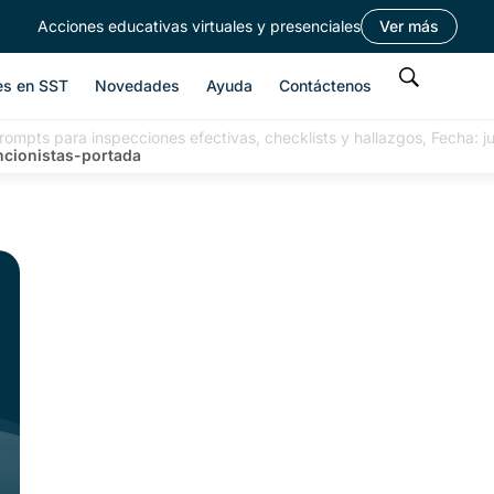
Acciones educativas virtuales y presenciales
Ver más
es en SST
Novedades
Ayuda
Contáctenos
rompts para inspecciones efectivas, checklists y hallazgos, Fecha: j
ncionistas-portada