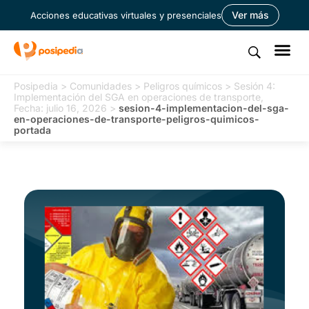
Ver más
Acciones educativas virtuales y presenciales
Posipedia
>
Comunidades
>
Peligros químicos
>
Sesión 4:
Implementación del SGA en operaciones de transporte,
Fecha: julio 16, 2026
>
sesion-4-implementacion-del-sga-
en-operaciones-de-transporte-peligros-quimicos-
portada