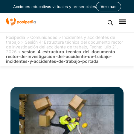
Ver más
Acciones educativas virtuales y presenciales
Posipedia
>
Comunidades
>
Incidentes y accidentes de
trabajo
>
Sesión 4: Estructura técnica del documento rector
de investigación del accidente de trabajo, Fecha: julio 21,
2026
>
sesion-4-estructura-tecnica-del-documento-
rector-de-investigacion-del-accidente-de-trabajo-
incidentes-y-accidentes-de-trabajo-portada