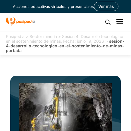
Ver más
Acciones educativas virtuales y presenciales
Posipedia
>
Sector minería
>
Sesión 4: Desarrollo tecnológico
en el sostenimiento de minas, Fecha: junio 19, 2026
>
sesion-
4-desarrollo-tecnologico-en-el-sostenimiento-de-minas-
portada