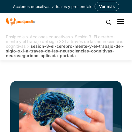
Ver más
Acciones educativas virtuales y presenciales
Posipedia
>
Acciones educativas
>
Sesión 3: El cerebro-
mente y el trabajo del siglo XXI a través de las neurociencias
cognitivas
>
sesion-3-el-cerebro-mente-y-el-trabajo-del-
siglo-xxi-a-traves-de-las-neurociencias-cognitivas-
neuroseguridad-aplicada-portada