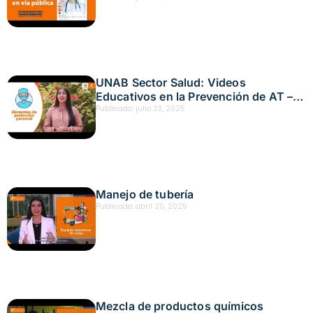
UNAB Sector Salud: Videos
Educativos en la Prevención de AT –
Unidades de Diálisis
Publicado:
julio 23, 2025
Manejo de tubería
Publicado:
abril 20, 2025
Mezcla de productos químicos